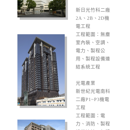
新日光竹科二廠
2A
、2B、2D機
電工程
工程範圍：無塵
室內裝、空調、
電力、製程公
用、製程設備連
結系統工程
光電產業
新世紀光電南科
二廠P1~P3
機電
工程
工程範圍：電
力、消防、製程